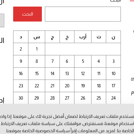
أر
البحث
أر
الم
ن
ث
أرب
خ
ج
س
د
ال
2
1
9
8
7
6
5
4
3
16
15
14
13
12
11
10
0
23
22
21
20
19
18
17
م
30
29
28
27
26
25
24
إد
31
ستخدم ملفات تعريف الارتباط لضمان أفضل تجربة لك على موقعنا. إذا وا
أغسطس 2026
ستخدام موقعنا، فسنفترض موافقتك على سياسة ملفات تعريف الارتباط
لخاصة بنا. لمزيد من المعلومات إقرأ
سياسة الخصوصية
الخاصة بموقعنا.