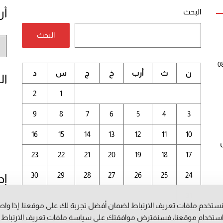
أر
البحث
البحث
أر
الم
0
ن
ث
أرب
خ
ج
س
د
ال
2
1
9
8
7
6
5
4
3
16
15
14
13
12
11
10
23
22
21
20
19
18
17
30
29
28
27
26
25
24
إد
31
ستخدم ملفات تعريف الارتباط لضمان أفضل تجربة لك على موقعنا. إذا وا
أغسطس 2026
ستخدام موقعنا، فسنفترض موافقتك على سياسة ملفات تعريف الارتباط