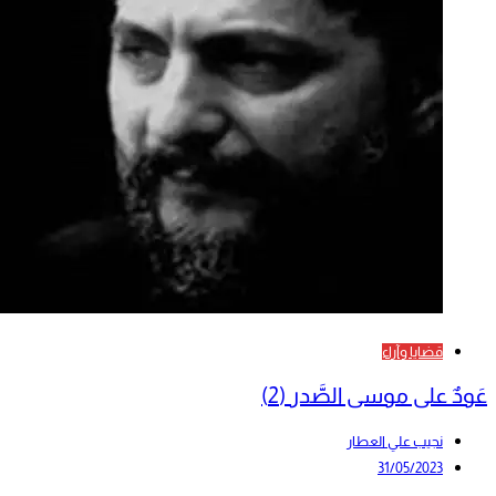
قضايا وآراء
عَودٌ على موسى الصَّدر (2)
نجيب علي العطار
31/05/2023