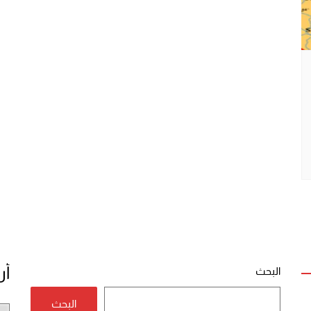
أر
البحث
البحث
أر