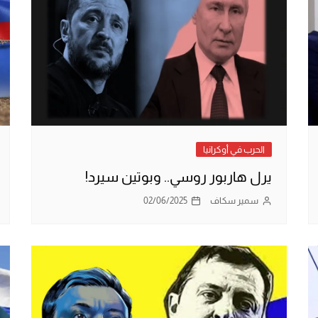
الحرب في أوكرانيا
يرل هاربور روسي.. وبوتين سيرد!
سمير سكاف
02/06/2025