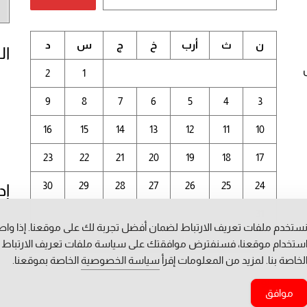
الم
ن
ث
أرب
خ
ج
س
د
ال
2
1
9
8
7
6
5
4
3
16
15
14
13
12
11
10
23
22
21
20
19
18
17
30
29
28
27
26
25
24
إد
31
ستخدم ملفات تعريف الارتباط لضمان أفضل تجربة لك على موقعنا. إذا وا
أغسطس 2026
ستخدام موقعنا، فسنفترض موافقتك على سياسة ملفات تعريف الارتباط
لخاصة بنا. لمزيد من المعلومات إقرأ
سياسة الخصوصية
الخاصة بموقعنا.
« يوليو
موافق