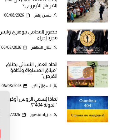
الانزعاج الأوروبي؟
حسن زهير
06/08/2026
حضور المحامي جوهري وليس
مجرد إجراء
جلال الطاهر
06/08/2026
اتحاد العمل النسائي يطلق
“ميثاق المساواة وتكافؤ
الفرص”
السؤال الآن
06/08/2026
لماذا يُسمي الروس أوكرانيا
ن
“الدولة 404″؟
ا
د. زياد منصور
06/08/2026
ا