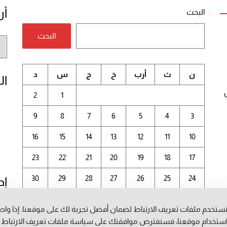
أر
البحث
البحث
أر
الم
ن
ث
أرب
خ
ج
س
د
ال
2
1
9
8
7
6
5
4
3
16
15
14
13
12
11
10
23
22
21
20
19
18
17
30
29
28
27
26
25
24
إد
31
ستخدم ملفات تعريف الارتباط لضمان أفضل تجربة لك على موقعنا. إذا وا
أغسطس 2026
ستخدام موقعنا، فسنفترض موافقتك على سياسة ملفات تعريف الارتباط