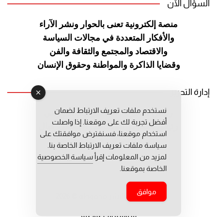
السؤال الآن
منصة إلكترونية تعنى بالحوار ونشر
الآراء
والأفكار المتعددة في مجالات
السياسة
والاقتصاد والمجتمع والثقافة
والفن
وقضايا الذاكرة والمواطنة
وحقوق الإنسان
إدارة التحرير
نستخدم ملفات تعريف الارتباط لضمان
رئيس التحرير: عبد الرحيم التوراني
أفضل تجربة لك على موقعنا. إذا واصلت
رئيس التحرير المساعد: المعطي قبال
استخدام موقعنا، فسنفترض موافقتك على
مديرة التحرير: فاطمة حوحو
سياسة ملفات تعريف الارتباط الخاصة بنا.
لمزيد من المعلومات إقرأ
سياسة الخصوصية
الخاصة بموقعنا.
موافق
جميع حقوق النشر محفوظة © 2026
سياسة الخصوصية