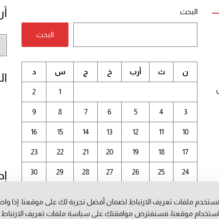
أر
البحث
البحث
أر
الم
ن
ث
أرب
خ
ج
س
د
ال
2
1
9
8
7
6
5
4
3
16
15
14
13
12
11
10
23
22
21
20
19
18
17
30
29
28
27
26
25
24
إد
31
ستخدم ملفات تعريف الارتباط لضمان أفضل تجربة لك على موقعنا. إذا وا
أغسطس 2026
ستخدام موقعنا، فسنفترض موافقتك على سياسة ملفات تعريف الارتباط