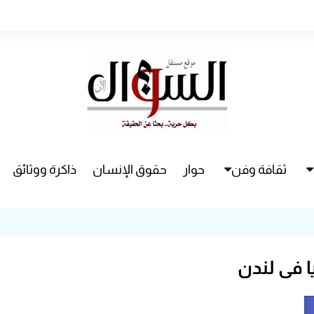
ثقافة وفن
حوار
حقوق الإنسان
ذاكرة ووثائق
راء
سينما
مسرح
يا في لندن