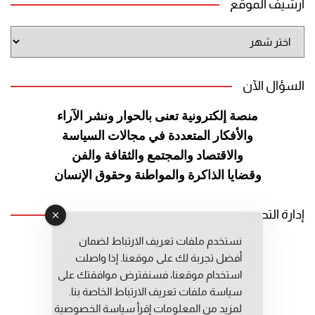
أرشيف الموقع
أرشيف
الموقع
السؤال الآن
منصة إلكترونية تعنى بالحوار ونشر
الآراء
والأفكار المتعددة في مجالات
السياسة
والاقتصاد والمجتمع والثقافة
والفن
وقضايا الذاكرة والمواطنة
وحقوق الإنسان
إدارة التحرير
نستخدم ملفات تعريف الارتباط لضمان
رئيس التحرير: عبد الرحيم التوراني
أفضل تجربة لك على موقعنا. إذا واصلت
رئيس التحرير المساعد: المعطي قبال
استخدام موقعنا، فسنفترض موافقتك على
مديرة التحرير: فاطمة حوحو
سياسة ملفات تعريف الارتباط الخاصة بنا.
لمزيد من المعلومات إقرأ
سياسة الخصوصية