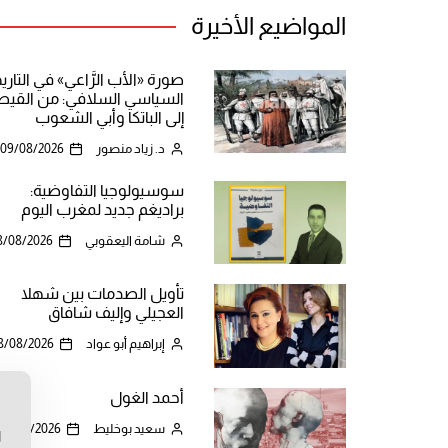
المواضيع الأخيرة
صورة «الأب الرَّاعي» في التاري
السياسي السلافي: من القيص
إلى الباتكا وأبي الشعوب
د. زياد منصور
09/08/2026
سوسيولوجيا التفاوضية:
براديغم جديد لمغرب اليوم
شامة اليعقوبي
8/08/2026
تأويل الصدمات بين شهلا
العجيلي وإليف شافاق
إبراهيم أبو عواد
8/08/2026
أحمد الغول
ن
سعيد بوخليط
08/08/2026
ا