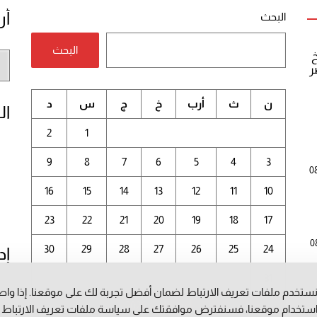
أر
البحث
البحث
خ
أر
ر
الم
ن
ث
أرب
خ
ج
س
د
ال
2
1
9
8
7
6
5
4
3
0
16
15
14
13
12
11
10
23
22
21
20
19
18
17
0
30
29
28
27
26
25
24
إد
31
ستخدم ملفات تعريف الارتباط لضمان أفضل تجربة لك على موقعنا. إذا وا
أغسطس 2026
ستخدام موقعنا، فسنفترض موافقتك على سياسة ملفات تعريف الارتباط