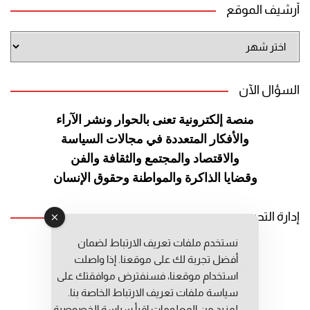
أرشيف الموقع
أرشيف
الموقع
السؤال الآن
منصة إلكترونية تعنى بالحوار ونشر
الآراء
والأفكار المتعددة في مجالات
السياسة
والاقتصاد والمجتمع والثقافة
والفن
وقضايا الذاكرة والمواطنة
وحقوق الإنسان
إدارة التحرير
نستخدم ملفات تعريف الارتباط لضمان
رئيس التحرير: عبد الرحيم التوراني
أفضل تجربة لك على موقعنا. إذا واصلت
رئيس التحرير المساعد: المعطي قبال
استخدام موقعنا، فسنفترض موافقتك على
مديرة التحرير: فاطمة حوحو
سياسة ملفات تعريف الارتباط الخاصة بنا.
لمزيد من المعلومات إقرأ
سياسة الخصوصية