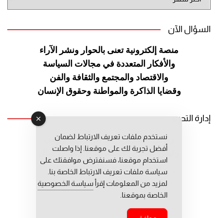
الموقع
السؤال الآن
منصة إلكترونية تعنى بالحوار ونشر
الآراء
والأفكار المتعددة في مجالات
السياسة
والاقتصاد والمجتمع والثقافة
والفن
وقضايا الذاكرة والمواطنة
وحقوق الإنسان
إدارة التحرير
نستخدم ملفات تعريف الارتباط لضمان
رئيس التحرير: عبد الرحيم التوراني
أفضل تجربة لك على موقعنا. إذا واصلت
رئيس التحرير المساعد: المعطي قبال
استخدام موقعنا، فسنفترض موافقتك على
مديرة التحرير: فاطمة حوحو
سياسة ملفات تعريف الارتباط الخاصة بنا.
لمزيد من المعلومات إقرأ
سياسة الخصوصية
الخاصة بموقعنا.