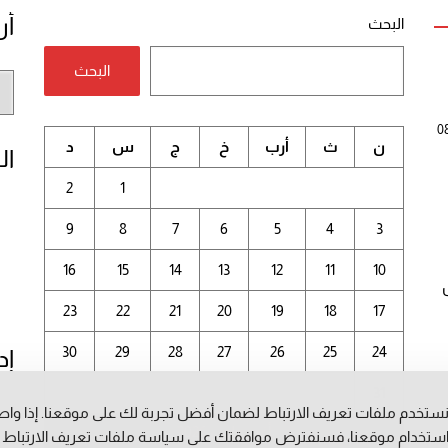
أر
البحث
البحث
أر
الم
0
ن
ث
أرب
خ
ج
س
د
ال
2
1
9
8
7
6
5
4
3
16
15
14
13
12
11
10
23
22
21
20
19
18
17
30
29
28
27
26
25
24
إد
31
ستخدم ملفات تعريف الارتباط لضمان أفضل تجربة لك على موقعنا. إذا وا
أغسطس 2026
ستخدام موقعنا، فسنفترض موافقتك على سياسة ملفات تعريف الارتباط