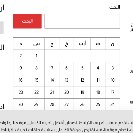
أر
البحث
البحث
خ
أر
ر
الم
ن
ث
أرب
خ
ج
س
د
ال
2
1
9
8
7
6
5
4
3
0
16
15
14
13
12
11
10
23
22
21
20
19
18
17
0
30
29
28
27
26
25
24
إد
31
ستخدم ملفات تعريف الارتباط لضمان أفضل تجربة لك على موقعنا. إذا وا
أغسطس 2026
ستخدام موقعنا، فسنفترض موافقتك على سياسة ملفات تعريف الارتباط