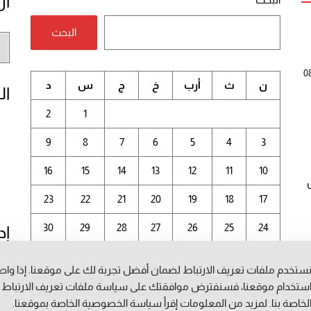
أر
البحث
أر
الم
0
ن
ث
أرب
خ
ج
س
د
ال
2
1
9
8
7
6
5
4
3
16
15
14
13
12
11
10
23
22
21
20
19
18
17
30
29
28
27
26
25
24
إد
31
ستخدم ملفات تعريف الارتباط لضمان أفضل تجربة لك على موقعنا. إذا وا
أغسطس 2026
ستخدام موقعنا، فسنفترض موافقتك على سياسة ملفات تعريف الارتباط
لخاصة بنا. لمزيد من المعلومات إقرأ
سياسة الخصوصية
الخاصة بموقعنا.