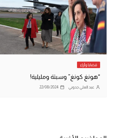
قضايا وآراء
“هونغ كونغ” وسبتة ومليلية!
عبد العلي جدوبي
22/08/2024