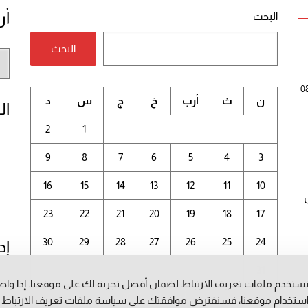
أر
البحث
البحث
أر
الم
0
ن
ث
أرب
خ
ج
س
د
ال
2
1
9
8
7
6
5
4
3
16
15
14
13
12
11
10
23
22
21
20
19
18
17
30
29
28
27
26
25
24
إد
31
ستخدم ملفات تعريف الارتباط لضمان أفضل تجربة لك على موقعنا. إذا وا
أغسطس 2026
ستخدام موقعنا، فسنفترض موافقتك على سياسة ملفات تعريف الارتباط