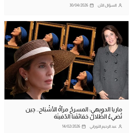
السؤال الآن
30/04/2026
ماريا الدويهي: المسرحُ مرآةُ الأشْبَاح.. حِين
تُضيءُ الظِّلالُ حَقائقَنا الدّفينَة
عبد الرحيم التوراني
14/02/2026