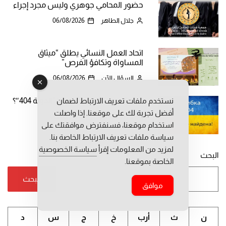
حضور المحامي جوهري وليس مجرد إجراء
جلال الطاهر
06/08/2026
اتحاد العمل النسائي يطلق “ميثاق
المساواة وتكافؤ الفرص”
السؤال الآن
06/08/2026
نستخدم ملفات تعريف الارتباط لضمان
لماذا يُسمي الروس أوكرانيا “الدولة 404″؟
أفضل تجربة لك على موقعنا. إذا واصلت
د. زياد منصور
06/08/2026
استخدام موقعنا، فسنفترض موافقتك على
سياسة ملفات تعريف الارتباط الخاصة بنا.
لمزيد من المعلومات إقرأ
سياسة الخصوصية
البحث
الخاصة بموقعنا.
البحث
موافق
ن
ث
أرب
خ
ج
س
د