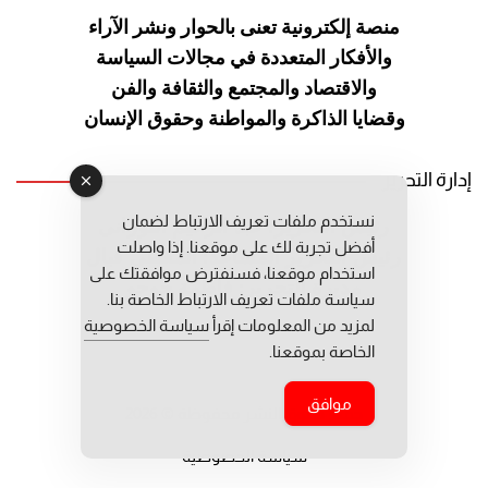
منصة إلكترونية تعنى بالحوار ونشر
الآراء
والأفكار المتعددة في مجالات
السياسة
والاقتصاد والمجتمع والثقافة
والفن
وقضايا الذاكرة والمواطنة
وحقوق الإنسان
إدارة التحرير
نستخدم ملفات تعريف الارتباط لضمان
رئيس التحرير: عبد الرحيم التوراني
أفضل تجربة لك على موقعنا. إذا واصلت
رئيس التحرير المساعد: المعطي قبال
استخدام موقعنا، فسنفترض موافقتك على
مديرة التحرير: فاطمة حوحو
سياسة ملفات تعريف الارتباط الخاصة بنا.
لمزيد من المعلومات إقرأ
سياسة الخصوصية
الخاصة بموقعنا.
موافق
جميع حقوق النشر محفوظة © 2026
سياسة الخصوصية