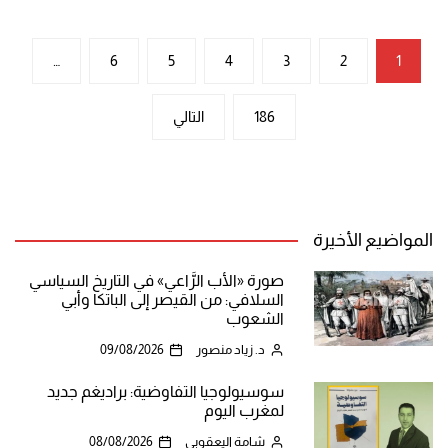
تعدد
…
6
5
4
3
2
1
صفحات
186
التالي
المقالات
المواضيع الأخيرة
صورة «الأب الرَّاعي» في التاريخ السياسي
السلافي: من القيصر إلى الباتكا وأبي
الشعوب
د. زياد منصور
09/08/2026
سوسيولوجيا التفاوضية: براديغم جديد
لمغرب اليوم
شامة اليعقوبي
08/08/2026