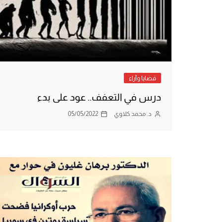
قضايا وآراء
درس في التعفف.. عود على بدء
د. محمد كلاوي
05/05/2022