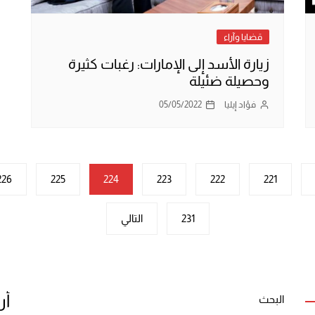
قضايا وآراء
زيارة الأسد إلى الإمارات: رغبات كثيرة
وحصيلة ضئيلة
فؤاد إيليا
05/05/2022
226
225
224
223
222
221
231
التالي
أر
البحث