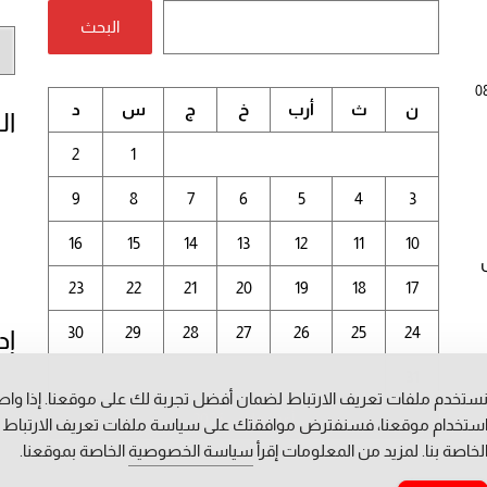
البحث
أر
الم
0
ن
ث
أرب
خ
ج
س
د
ال
2
1
9
8
7
6
5
4
3
16
15
14
13
12
11
10
23
22
21
20
19
18
17
30
29
28
27
26
25
24
إد
31
ستخدم ملفات تعريف الارتباط لضمان أفضل تجربة لك على موقعنا. إذا وا
أغسطس 2026
ستخدام موقعنا، فسنفترض موافقتك على سياسة ملفات تعريف الارتباط
لخاصة بنا. لمزيد من المعلومات إقرأ
سياسة الخصوصية
الخاصة بموقعنا.
« يوليو