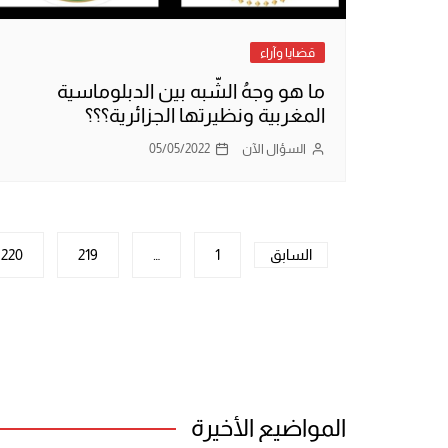
قضايا وآراء
ما هو وجهُ الشّبه بين الدبلوماسية
المغربية ونظيرتها الجزائرية؟؟؟
السؤال الآن
05/05/2022
تعدد
السابق
1
…
219
220
صفحات
المقالات
المواضيع الأخيرة