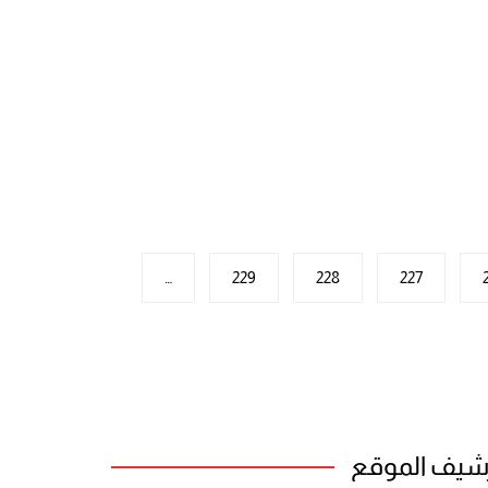
…
229
228
227
شيف الموقع