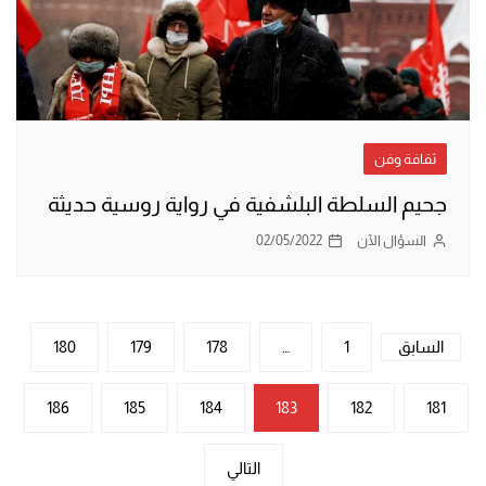
ثقافة وفن
جحيم السلطة البلشفية في رواية روسية حديثة
السؤال الآن
02/05/2022
تعدد
السابق
1
…
178
179
180
صفحات
186
185
184
183
182
181
المقالات
التالي