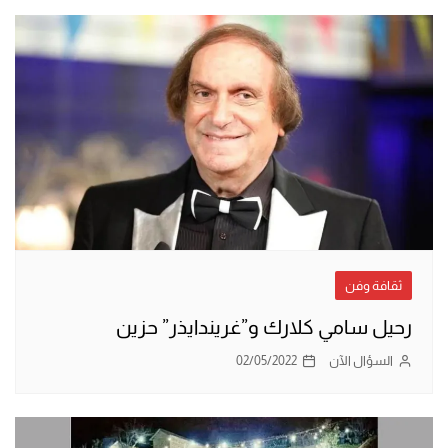
ثقافة وفن
رحيل سامي كلارك و”غريندايذر” حزين
السؤال الآن
02/05/2022