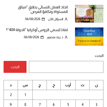
اتحاد العمل النسائي يطلق “ميثاق
المساواة وتكافؤ الفرص”
السؤال الآن
06/08/2026
لماذا يُسمي الروس أوكرانيا “الدولة 404″؟
د. زياد منصور
06/08/2026
البحث
البحث
ن
ث
أرب
خ
ج
س
د
2
1
9
8
7
6
5
4
3