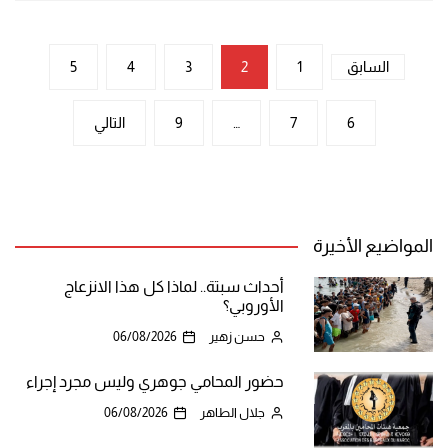
تعدد
السابق
1
2
3
4
5
صفحات
6
7
…
9
التالي
المقالات
المواضيع الأخيرة
أحداث سبتة.. لماذا كل هذا الانزعاج
الأوروبي؟
حسن زهير
06/08/2026
حضور المحامي جوهري وليس مجرد إجراء
جلال الطاهر
06/08/2026