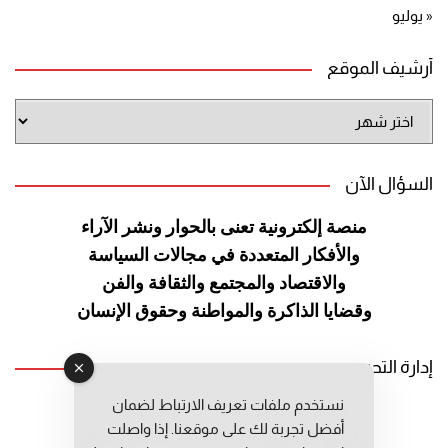
« يوليو
أرشيف الموقع
أرشيف
الموقع
السؤال الآن
منصة إلكترونية تعنى بالحوار ونشر
الآراء
والأفكار المتعددة في مجالات
السياسة
والاقتصاد والمجتمع والثقافة
والفن
وقضايا الذاكرة والمواطنة
وحقوق الإنسان
إدارة التحرير
نستخدم ملفات تعريف الارتباط لضمان
رئيس التحرير: عبد الرحيم التوراني
أفضل تجربة لك على موقعنا. إذا واصلت
رئيس التحرير المساعد: المعطي قبال