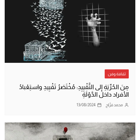
ثقافة وفن
مِنَ الحُرِّيَةِ إلى التَّقْيِيِدِ: مُخْتَصَرُ تَقْيِيدِ واستِعْبادُ
الأفراد داخل الدَّوْلَةِ
محمد فرَّاح
13/08/2024