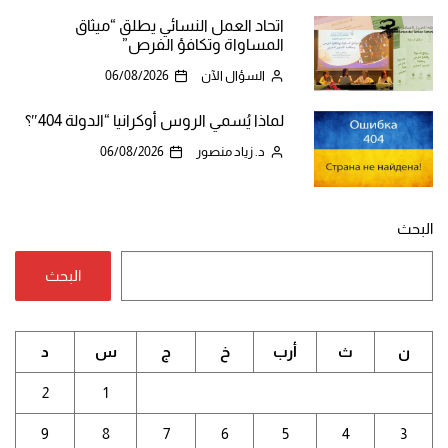
اتحاد العمل النسائي يطلق “ميثاق
المساواة وتكافؤ الفرص”
السؤال الآن
06/08/2026
لماذا يُسمي الروس أوكرانيا “الدولة 404″؟
د. زياد منصور
06/08/2026
البحث
البحث
ن
ث
أرب
خ
ج
س
د
2
1
9
8
7
6
5
4
3