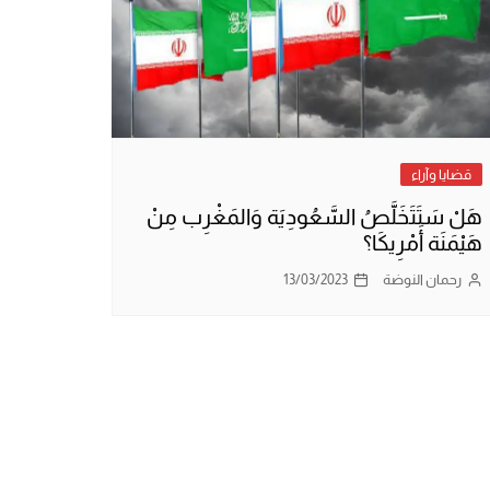
قضايا وآراء
هَلْ سَتَتَخَلَّصُ السَّعُودِيَة وَالمَغْرِب مِنْ
هَيْمَنَة أَمْرِيكَا؟
رحمان النوضة
13/03/2023