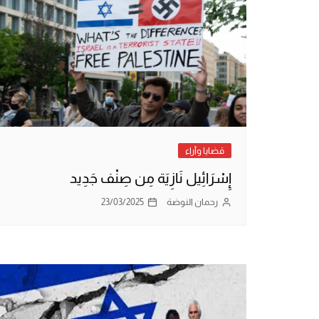
قضايا وآراء
إِسْرَائِيل نَازِيَة مِن صِنْف جَدِيد
رحمان النوضة
23/03/2025