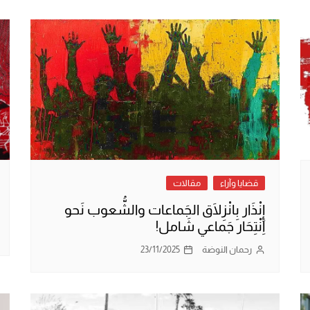
قضايا وآراء
مقالات
إِنْذَار بِانْزِلَاق الجَماعات والشُّعوب نَحو
اِنْتِحَار جَماعي شَامل!
رحمان النوضة
23/11/2025