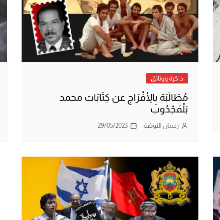
ذاكرة ووثائق
مُطَالَبَة بِالْاِفْرَاج عن كِتَابَات محمد
بَلْمَجْدُوب
رحمان النوضة
29/05/2023