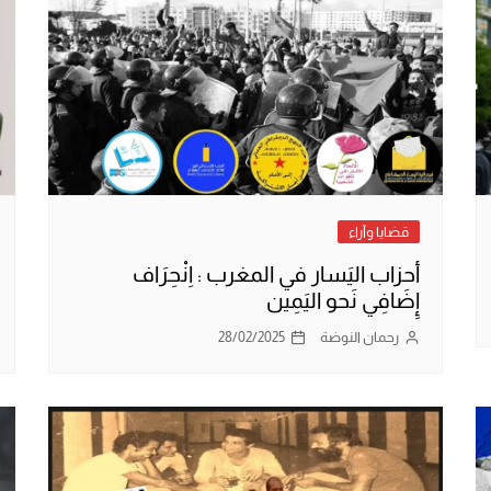
قضايا وآراء
أحزاب اليَسار في المغرب : اِنْحِرَاف
إِضَافِي نَحو اليَمِين
رحمان النوضة
28/02/2025