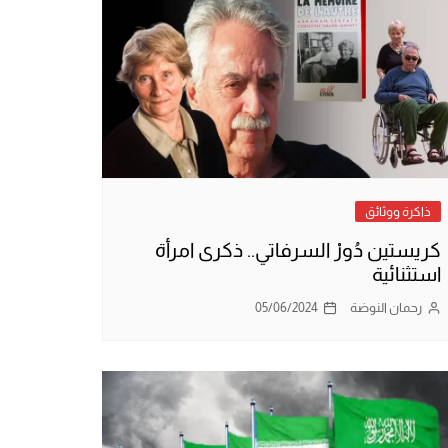
ذاكرة ووثائق
كريستين دُورْ السرفاتي.. ذكرى امرأة
استثنائية
رحمان النوضة
05/06/2024