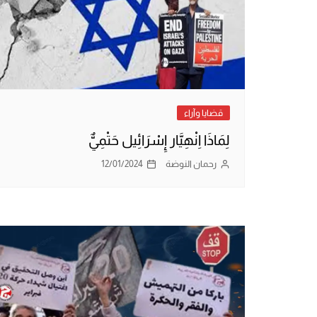
قضايا وآراء
لِمَاذَا اِنْهِيَّار إِسْرَائِيل حَتْمِيٌّ
رحمان النوضة
12/01/2024