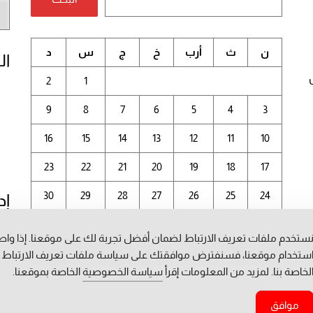
أر
الم
ن
ث
أرب
خ
ج
س
د
ال
2
1
9
8
7
6
5
4
3
16
15
14
13
12
11
10
23
22
21
20
19
18
17
30
29
28
27
26
25
24
إد
31
ستخدم ملفات تعريف الارتباط لضمان أفضل تجربة لك على موقعنا. إذا وا
أغسطس 2026
ستخدام موقعنا، فسنفترض موافقتك على سياسة ملفات تعريف الارتباط
لخاصة بنا. لمزيد من المعلومات إقرأ
سياسة الخصوصية
الخاصة بموقعنا.
« يوليو
موافق