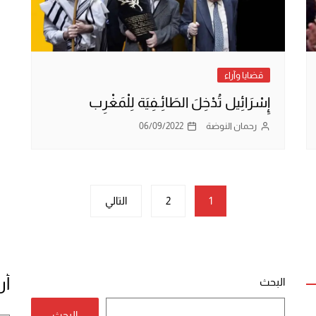
قضايا وآراء
إِسْرَائِيل تُدْخِلَ الطَائِـفِيَة لِلْمَغْرِب
رحمان النوضة
06/09/2022
1
2
التالي
أر
البحث
البحث