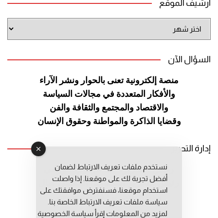
أرشيف الموقع
أرشيف
الموقع
السؤال الآن
منصة إلكترونية تعنى بالحوار ونشر
الآراء
والأفكار المتعددة في مجالات
السياسة
والاقتصاد والمجتمع والثقافة
والفن
وقضايا الذاكرة والمواطنة
وحقوق الإنسان
إدارة التحرير
نستخدم ملفات تعريف الارتباط لضمان
رئيس التحرير: عبد الرحيم التوراني
أفضل تجربة لك على موقعنا. إذا واصلت
رئيس التحرير المساعد: المعطي قبال
استخدام موقعنا، فسنفترض موافقتك على
مديرة التحرير: فاطمة حوحو
سياسة ملفات تعريف الارتباط الخاصة بنا.
لمزيد من المعلومات إقرأ
سياسة الخصوصية