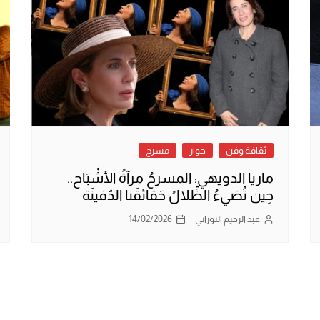
ثقافة وفن
حوار
مسرح
ماريا الدويهي: المسرحُ مرآةُ الأشْبَاح..
حِين تُضيءُ الظِّلالُ حَقائقَنا الدّفينَة
عبد الرحيم التوراني
14/02/2026