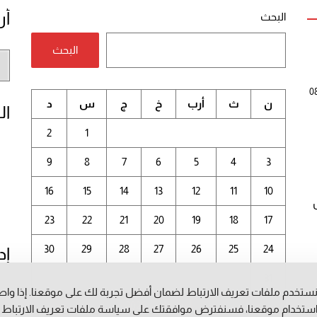
أر
البحث
البحث
أر
الم
0
ن
ث
أرب
خ
ج
س
د
ال
2
1
9
8
7
6
5
4
3
16
15
14
13
12
11
10
23
22
21
20
19
18
17
30
29
28
27
26
25
24
إد
31
ستخدم ملفات تعريف الارتباط لضمان أفضل تجربة لك على موقعنا. إذا وا
أغسطس 2026
ستخدام موقعنا، فسنفترض موافقتك على سياسة ملفات تعريف الارتباط