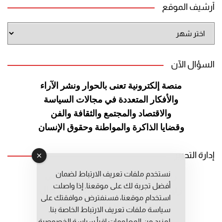
أرشيف الموقع
أرشيف
الموقع
السؤال الآن
منصة إلكترونية تعنى بالحوار ونشر
الآراء
والأفكار المتعددة في مجالات
السياسة
والاقتصاد والمجتمع والثقافة
والفن
وقضايا الذاكرة والمواطنة
وحقوق الإنسان
إدارة التحرير
نستخدم ملفات تعريف الارتباط لضمان
رئيس التحرير: عبد الرحيم التوراني
أفضل تجربة لك على موقعنا. إذا واصلت
رئيس التحرير المساعد: المعطي قبال
استخدام موقعنا، فسنفترض موافقتك على
مديرة التحرير: فاطمة حوحو
سياسة ملفات تعريف الارتباط الخاصة بنا.
لمزيد من المعلومات إقرأ
سياسة الخصوصية