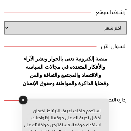
أرشيف الموقع
أرشيف
الموقع
السؤال الآن
منصة إلكترونية تعنى بالحوار ونشر
الآراء
والأفكار المتعددة في مجالات
السياسة
والاقتصاد والمجتمع والثقافة
والفن
وقضايا الذاكرة والمواطنة
وحقوق الإنسان
إدارة التحرير
نستخدم ملفات تعريف الارتباط لضمان
رئيس التحرير: عبد الرحيم التوراني
أفضل تجربة لك على موقعنا. إذا واصلت
رئيس التحرير المساعد: المعطي قبال
استخدام موقعنا، فسنفترض موافقتك على
مديرة التحرير: فاطمة حوحو