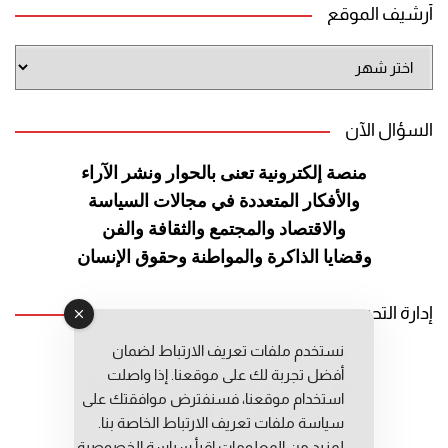
أرشيف الموقع
أرشيف
الموقع
السؤال الآن
منصة إلكترونية تعنى بالحوار ونشر
الآراء
والأفكار المتعددة في مجالات
السياسة
والاقتصاد والمجتمع والثقافة
والفن
وقضايا الذاكرة والمواطنة
وحقوق الإنسان
إدارة التحرير
نستخدم ملفات تعريف الارتباط لضمان
رئيس التحرير: عبد الرحيم التوراني
أفضل تجربة لك على موقعنا. إذا واصلت
رئيس التحرير المساعد: المعطي قبال
استخدام موقعنا، فسنفترض موافقتك على
مديرة التحرير: فاطمة حوحو
سياسة ملفات تعريف الارتباط الخاصة بنا.
لمزيد من المعلومات إقرأ
سياسة الخصوصية