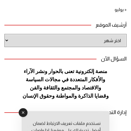
« يوليو
أرشيف الموقع
أرشيف
الموقع
السؤال الآن
منصة إلكترونية تعنى بالحوار ونشر
الآراء
والأفكار المتعددة في مجالات
السياسة
والاقتصاد والمجتمع والثقافة
والفن
وقضايا الذاكرة والمواطنة
وحقوق الإنسان
إدارة التحرير
نستخدم ملفات تعريف الارتباط لضمان
رئيس التحرير: عبد الرحيم التوراني
أفضل تجربة لك على موقعنا. إذا واصلت