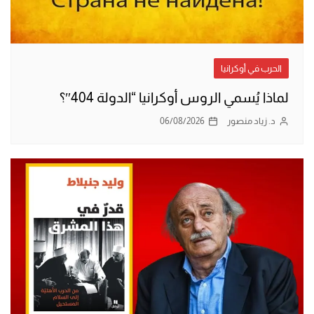
الحرب في أوكرانيا
لماذا يُسمي الروس أوكرانيا “الدولة 404″؟
د. زياد منصور
06/08/2026