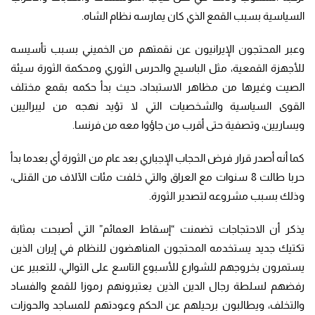
السياسية بسبب القمع الذي كان يمارسه نظام الشاه.
وعبر المحتجون الإيرانيون عن نقمتهم من الخميني بسبب تأسيسه
للأجهزة القمعية، مثل الباسيج والحرس الثوري ومحكمة الثورة سيئة
الصيت وغيرها من مظاهر الاستبداد، حيث بدأ حكمه بقمع مختلف
القوى السياسية والشخصيات التي لا تؤيد نهجه من ليبراليين
ويساريين، وتصفية حتى أقرب من جاؤوا معه من فرنسا.
كما أنه أصدر قرار فرض الحجاب الإجباري بعد عام من الثورة أي بعدما بدأ
حربا طالت 8 سنوات مع العراق والتي خلفت مئات الآلاف من القتلى،
وذلك بسبب مشروعه لتصدير الثورة.
يذكر أن الاحتجاجات تضمنت “إسقاط العمائم” التي أصبحت بمثابة
تكتيك جديد يستخدمه المحتجون المناهضون للنظام في إيران الذين
يستمرون بخروجهم للشوارع للأسبوع التاسع على التوالي، للتعبير عن
رفضهم لسلطة رجال الدين الذين يعتبرونهم رموزا للقمع والفساد
والتخلف، ويطالبون برحيلهم عن الحكم وعودتهم للمساجد والحوزات