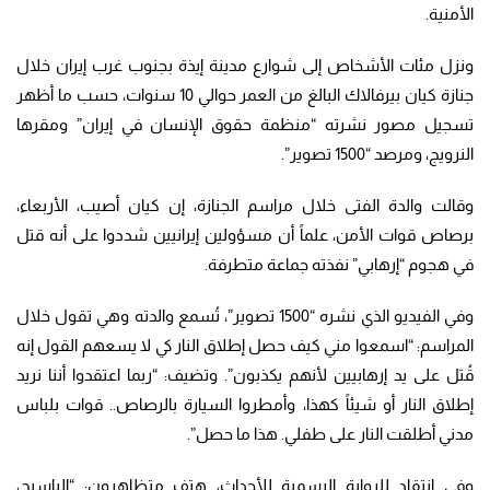
الأمنية.
ونزل مئات الأشخاص إلى شوارع مدينة إيذة بجنوب غرب إيران خلال
جنازة كيان بيرفالاك البالغ من العمر حوالي 10 سنوات، حسب ما أظهر
تسجيل مصور نشرته “منظمة حقوق الإنسان في إيران” ومقرها
النرويج، ومرصد “1500 تصوير”.
وقالت والدة الفتى خلال مراسم الجنازة، إن كيان أصيب، الأربعاء،
برصاص قوات الأمن، علماً أن مسؤولين إيرانيين شددوا على أنه قتل
في هجوم “إرهابي” نفذته جماعة متطرفة.
وفي الفيديو الذي نشره “1500 تصوير”، تُسمع والدته وهي تقول خلال
المراسم: “اسمعوا مني كيف حصل إطلاق النار كي لا يسعهم القول إنه
قُتل على يد إرهابيين لأنهم يكذبون”. وتضيف: “ربما اعتقدوا أننا نريد
إطلاق النار أو شيئاً كهذا، وأمطروا السيارة بالرصاص.. قوات بلباس
مدني أطلقت النار على طفلي. هذا ما حصل”.
وفي انتقاد للرواية الرسمية للأحداث، هتف متظاهرون: “الباسيج،