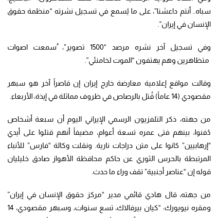
سباه.. أنتم داعشنا”، على ما يُسمع في تسجيل نشرته “منظمة حقوق
الإنسان في إيران”.
وفي تسجيل آخر نشره مرصد “1500 تصوير”، ُسمعت اصوات
متظاهرين وهم يهتفون “الموت لخامنئي”.
وقالت مواقع إعلامية معارضة خارج إيران إن قاصراً آخر هو سبهر
مقصودي (14 عاماً) قُتل بالرصاص في ظروف مماثلة في إيذة، الأربعاء.
من جهته، ذكر التلفزيون الرسمي الإيراني اليوم أن سبعة أشخاص
دُفنوا، بينهم فتى عمره تسعة أعوام، مضيفاً أنهم قتلوا على أيدي
“إرهابيين” كانوا على متن دراجات نارية. ونقلت وكالة “فارس” للأنباء
المرتبطة بالحرس الثوري عن حاكم محافظة الأهواز صادق خليليان
قوله إن “عناصر أجنبية” تقف وراء ما حدث.
من جهته، قال هادي قائمي مدير “مركز حقوق الإنسان في إيران”
ومقره نيويورك: “كيان بيرفالاك، تسع سنوات، وسبهر مقصودي، 14