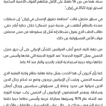
سنة، هما من بين 56 طفلاً على الأقل قتلتهم القوات الأمنية الساعية
لسحق ثورة 2022 في إيران”.
في سياق متصل، قالت “منظمة حقوق الإنسان في إيران” إن شعارات
منددة بالنظام أُطلقت في مدينة تبريز (شمال) خلال جنازة أيلار حقي،
طالب الطب الذي يقول نشطاء إنه قُتل إثر سقوطه من مبنى محملين
قوات الأمن المسؤولية عن ذلك.
من جهة ثانية، اجمع أغلب المراقبين للشأن الإيراني على أن حرق منزل
الخميني يمثل “الثورة الجديدة” ضد الثورة الدينية التي قادها وأسس من
خلالها دولة دينية استبدادية البلاد بالحديد والنار منذ 43 عاما.
كما رأى آخرون أن هذا الحدث يمثل بداية نهاية نظام ولاية الفقيه الذي
أسسه الخميني، ويثبت أن الإيرانيين يريدون وضع حد لحكم رجال الدين
الذين تحولوا من مجرد وعاظ إلى مسؤولين سياسيين ورجال أعمال
وسلطة. ويعتبر المنتفضون الإيرانيون أن الخميني ركب موجة الثورة
ضد الشاه عام 1979 وسرقها بمباركة غربية وأسس نظاما دينيا خلافا
لرغبة الشعوب وذلك في ظل غياب المؤسسات والنقابات والأحزاب