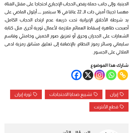
الدينية. وإلى جانب حملة رفض الحجاب الإجباري احتجاجا على مقتل الفتاة
مهسا (جينا) أميني ذات الـ 22 عامًا في 16 سبتمبر ــــ أيلول الماضي على
يد شرطة الأخلاق الإيرانية تحت ذريعة عدم ارتداء الحجاب الكامل،
أصبحت ظاهرة إسقاط العمائم ملازمة لأعمال ثورية أخرى مثل كتابة
الشعارات على الجدران وحرق أو تمزيق صور الخميني وخامنئي وقاسم
سليماني وسائر رموز النظام، بالإضافة إلى تعليق مشانق رمزية لدمى
الملالي على الجسور.
شارك هذا الموضوع
إيران
تشييع ضحايا الاحتجاجات
ثورة إيران
قطع الأنترنت
السؤال الآن