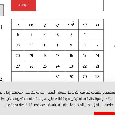
البحث
أر
الم
ن
ث
أرب
خ
ج
س
د
ال
6
5
4
3
2
1
13
12
11
10
9
8
7
20
19
18
17
16
15
14
27
26
25
24
23
22
21
31
30
29
28
إد
يوليو 2025
0
ستخدم ملفات تعريف الارتباط لضمان أفضل تجربة لك على موقعنا. إذا وا
م
ستخدام موقعنا، فسنفترض موافقتك على سياسة ملفات تعريف الارتباط
« يونيو
أغسطس »
لخاصة بنا. لمزيد من المعلومات إقرأ
سياسة الخصوصية
الخاصة بموقعنا.