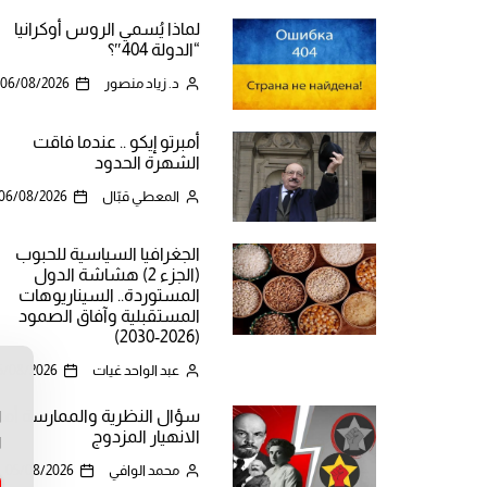
لماذا يُسمي الروس أوكرانيا
“الدولة 404″؟
د. زياد منصور
06/08/2026
أمبرتو إيكو .. عندما فاقت
الشهرة الحدود
المعطي قبّال
06/08/2026
الجغرافيا السياسية للحبوب
(الجزء 2) هشاشة الدول
المستوردة.. السيناريوهات
المستقبلية وآفاق الصمود
(2026-2030)
عبد الواحد غيات
5/08/2026
ن
سؤال النظرية والممارسة أما
ا
الانهيار المزدوج
ا
محمد الوافي
05/08/2026