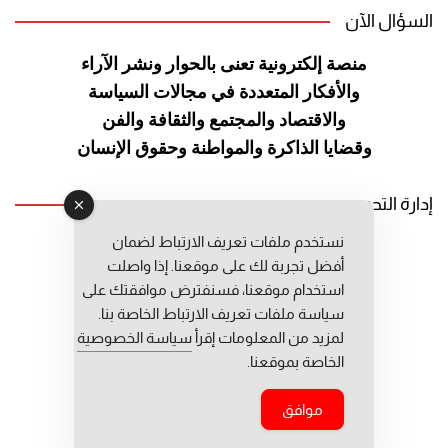
السؤال الآن
منصة إلكترونية تعنى بالحوار ونشر
الآراء
والأفكار المتعددة في مجالات
السياسة
والاقتصاد والمجتمع والثقافة
والفن
وقضايا الذاكرة والمواطنة
وحقوق الإنسان
إدارة التحرير
نستخدم ملفات تعريف الارتباط لضمان
رئيس التحرير: عبد الرحيم التوراني
أفضل تجربة لك على موقعنا. إذا واصلت
رئيس التحرير المساعد: المعطي قبال
استخدام موقعنا، فسنفترض موافقتك على
مديرة التحرير: فاطمة حوحو
سياسة ملفات تعريف الارتباط الخاصة بنا.
لمزيد من المعلومات إقرأ
سياسة الخصوصية
الخاصة بموقعنا.
موافق
جميع حقوق النشر محفوظة © 2026