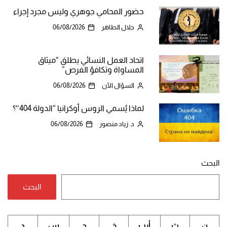
حضور المحامي جوهري وليس مجرد إجراء
جلال الطاهر
06/08/2026
اتحاد العمل النسائي يطلق “ميثاق
المساواة وتكافؤ الفرص”
السؤال الآن
06/08/2026
لماذا يُسمي الروس أوكرانيا “الدولة 404″؟
د. زياد منصور
06/08/2026
البحث
البحث
ن
ث
أرب
خ
ج
س
د