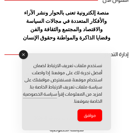
منصة إلكترونية تعنى بالحوار ونشر
الآراء
والأفكار المتعددة في مجالات
السياسة
والاقتصاد والمجتمع والثقافة
والفن
وقضايا الذاكرة والمواطنة
وحقوق الإنسان
إدارة التحرير
نستخدم ملفات تعريف الارتباط لضمان
رئيس التحرير: عبد الرحيم التوراني
أفضل تجربة لك على موقعنا. إذا واصلت
رئيس التحرير المساعد: المعطي قبال
استخدام موقعنا، فسنفترض موافقتك على
مديرة التحرير: فاطمة حوحو
سياسة ملفات تعريف الارتباط الخاصة بنا.
لمزيد من المعلومات إقرأ
سياسة الخصوصية
الخاصة بموقعنا.
موافق
جميع حقوق النشر محفوظة © 2026
سياسة الخصوصية