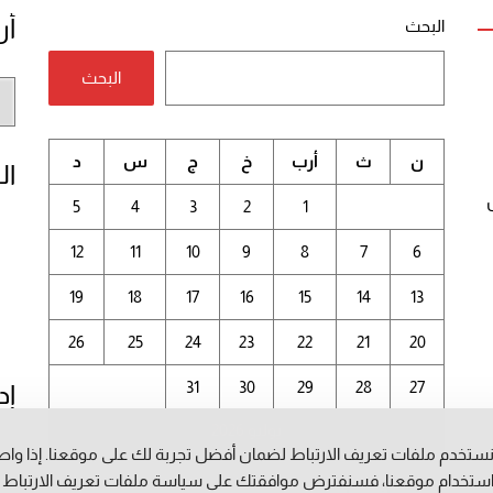
أر
البحث
البحث
أر
الم
ن
ث
أرب
خ
ج
س
د
ال
5
4
3
2
1
12
11
10
9
8
7
6
19
18
17
16
15
14
13
26
25
24
23
22
21
20
31
30
29
28
27
إد
يوليو 2026
ستخدم ملفات تعريف الارتباط لضمان أفضل تجربة لك على موقعنا. إذا وا
ستخدام موقعنا، فسنفترض موافقتك على سياسة ملفات تعريف الارتباط