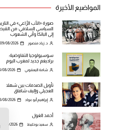
المواضيع الأخيرة
صورة «الأب الرَّاعي» في التاري
السياسي السلافي: من القيص
إلى الباتكا وأبي الشعوب
د. زياد منصور
09/08/2026
سوسيولوجيا التفاوضية:
براديغم جديد لمغرب اليوم
شامة اليعقوبي
8/08/2026
تأويل الصدمات بين شهلا
العجيلي وإليف شافاق
إبراهيم أبو عواد
8/08/2026
أحمد الغول
ن
سعيد بوخليط
08/08/2026
ا