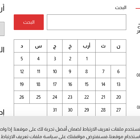
أر
البحث
البحث
خ
أر
ر
الم
ن
ث
أرب
خ
ج
س
د
ال
5
4
3
2
1
12
11
10
9
8
7
6
0
19
18
17
16
15
14
13
26
25
24
23
22
21
20
0
31
30
29
28
27
إد
يوليو 2026
ستخدم ملفات تعريف الارتباط لضمان أفضل تجربة لك على موقعنا. إذا وا
ستخدام موقعنا، فسنفترض موافقتك على سياسة ملفات تعريف الارتباط