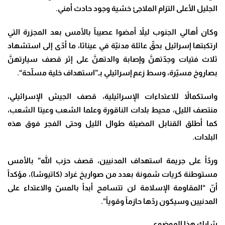
الجليل الأعلى التزام الملاجئ خشية وجود حادث أمني
.
وكان أهالي الجنوب ليلاً أمضوا عصيباً بالأمس بعد المجزرة التي
ارتكبتها إسرائيل بحقّ عائلة مدنيّة في عيناثا، ما أدّى إلى استشهاد
ثلاث فتيات وجدّتهنَّ وإصابة والدتهنَّ على إثر قصف سيارتهنَّ
بصاروخ مسيّرة، وسط زعم إسرائيلي بـ”استهداف خلية مسلّحة
“.
واستكمالاً للاعتداءات الإسرائيلية، قصف الجيش الإسرائيلي،
منتصف الليل، محيط بلدات الناقورة وعلما الشعب وعيتا الشعب،
كما أطلق القنابل المضيئة طوال الليل وحتى الفجر فوق هذه
البلدات
.
وردّاً على جريمة استهداف المدنيين، قصف حزب الله” بالأمس
مستوطنة كريات شمونة بعدد من صواريخ غراد (كاتيوشا)، مؤكداً
أنّ “المقاومة الإسلامة لن تتسامح أبداً بالمسّ والاعتداء على
المدنيين وسيكون ردّها حازماً وقوياً”.
شارك هذا الموضوع