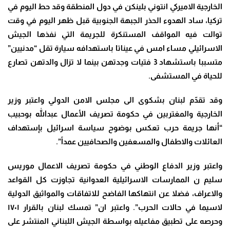
الخارجية الاميركي انتوني بلينكن في دول المنطقة وقد حط اليوم في
تركيا، ساد الهدوء الحذر الجبهة الجنوبية قبل ظهر اليوم في وقت
توالت فيه المواقف المستنكرة للجريمة التي نفذها الجيش
الاسرائيلي مساء امس في عيناتا باستهدافه سيارة تقل “مدنيين”
متسببا باستشهاد 3 فتيات وجدتهن بينما لا تزال والدتهن تصارع
للحياة في المستشفى
.
وقد تقدّم لبنان بشكوى الى مجلس الامن الدولي واعتبر وزير
الخارجية والمغتربين في حكومة تصريف الأعمال عبدالله بوحبيب
“أنها جريمة حرب تعكس بوضوح سياسة اسرائيل بإستهداف
العائلات والاطفال والمسعفين والصحافيين عمداً”.
واعتبر وزير الدفاع الوطني في حكومة تصريف الاعمال موريس
سليم ن الممارسات الاسرائيلية العدوانية تجاوزت كل القواعد
والاعراف، فضلا عن انتهاكها الفاضح للاتفاقات والمواثيق الدولية
لاسيما في حالات الحرب”. واعتبر ان” تمسك لبنان بالقرار ١٧٠١
وحرصه على تطبيق مفاعيله بواسطة الجيش اللبناني المنتشر على