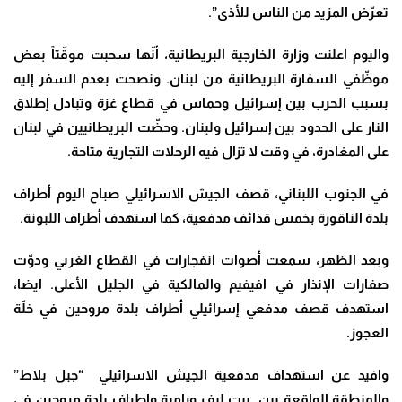
تعرّض المزيد من الناس للأذى”.
واليوم اعلنت وزارة الخارجية البريطانية، أنّها سحبت موقّتاً بعض
موظّفي السفارة البريطانية من لبنان. ونصحت بعدم السفر إليه
بسبب الحرب بين إسرائيل وحماس في قطاع غزة وتبادل إطلاق
النار على الحدود بين إسرائيل ولبنان. وحضّت البريطانيين في لبنان
على المغادرة، في وقت لا تزال فيه الرحلات التجارية متاحة
.
في الجنوب اللبناني، قصف الجيش الاسرائيلي صباح اليوم أطراف
بلدة الناقورة بخمس قذائف مدفعية، كما استهدف أطراف اللبونة
.
وبعد الظهر، سمعت أصوات انفجارات في القطاع الغربي ودوّت
صفارات الإنذار في افيفيم والمالكية في الجليل الأعلى. ايضا،
استهدف قصف مدفعي إسرائيلي أطراف بلدة مروحين في خلّة
العجوز
.
وافيد عن استهداف مدفعية الجيش الاسرائيلي “جبل بلاط”
والمنطقة الواقعة بين ‌ بيت ليف ورامية
واطراف بلدة مروحين في