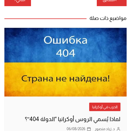
المقالات
مواضيع ذات صلة
الحرب في أوكرانيا
لماذا يُسمي الروس أوكرانيا “الدولة 404″؟
د. زياد منصور
06/08/2026