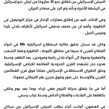
الجيش الإسرائيلي عن اطلاق نحو 30 صاروخًا من لبنان نحو إسرائيل
في الرشقة الأخيرة وبأنه يتم الرد على مصادر النيران
.
وفي الاثناء، افيد عن إطلاق صفارات الإنذار في مركز اليونيفيل في
الناقورة
.
وأفيد ان عن قصف مدفعي اسرائيلي لأطراف بلدتي بليدا
وميس الجبل
.
وكان قد سجل تحليق طائرة استطلاع اسرائيلية
Mk
في اجواء
القطاع الغربي لا سيما في مناطق اللبونة – الناقورة وعلما الشعب
والضهيرة وصولا الى أجواء بلدتي رامية ومروحين، بعد الظهر، وسط
هدوء حذر تشهده القرى الحدودية المتاخمة للاراضي الإسرائيلية
.
وحلق الطيران الاستطلاعي الإسرائيلي صباحًا فوق قرى القطاعين
الغربي والأوسط حتى صور وفوق مجرى نهر الليطاني صعودًا
.
أما في ما يتعلق بحركة النزوح فهي تزداد يوما بعد يوم وتلقي
بكاهلها على البلديات والقطاع الخاص وسط غياب رسمي
.
في الغضون، أفادت أنباء بطلب الجيش الإسرائيلي من سكان