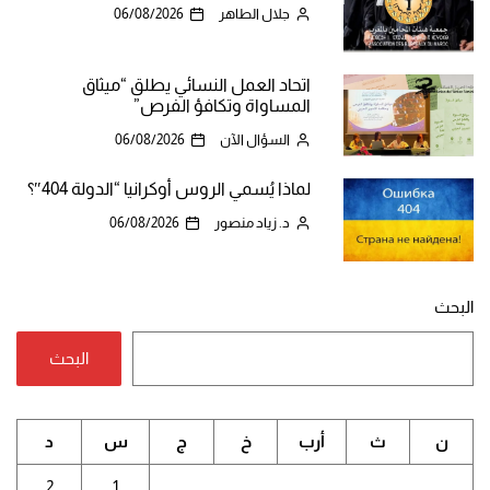
جلال الطاهر
06/08/2026
اتحاد العمل النسائي يطلق “ميثاق
المساواة وتكافؤ الفرص”
السؤال الآن
06/08/2026
لماذا يُسمي الروس أوكرانيا “الدولة 404″؟
د. زياد منصور
06/08/2026
البحث
البحث
ن
ث
أرب
خ
ج
س
د
2
1