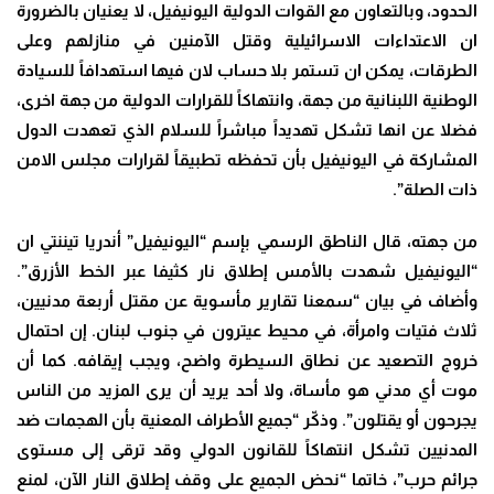
الحدود، وبالتعاون مع القوات الدولية اليونيفيل، لا يعنيان بالضرورة
ان الاعتداءات الاسرائيلية وقتل الآمنين في منازلهم وعلى
الطرقات، يمكن ان تستمر بلا حساب لان فيها استهدافاً للسيادة
الوطنية اللبنانية من جهة، وانتهاكاً للقرارات الدولية من جهة اخرى،
فضلا عن انها تشكل تهديداً مباشراً للسلام الذي تعهدت الدول
المشاركة في اليونيفيل بأن تحفظه تطبيقاً لقرارات مجلس الامن
ذات الصلة”.
من جهته، قال الناطق الرسمي بإسم “اليونيفيل” أندريا تيننتي ان
“اليونيفيل شهدت بالأمس إطلاق نار كثيفا عبر الخط الأزرق”.
وأضاف في بيان “سمعنا تقارير مأسوية عن مقتل أربعة مدنيين،
ثلاث فتيات وامرأة، في محيط عيترون في جنوب لبنان. إن احتمال
خروج التصعيد عن نطاق السيطرة واضح، ويجب إيقافه. كما أن
موت أي مدني هو مأساة، ولا أحد يريد أن يرى المزيد من الناس
يجرحون أو يقتلون”. وذكّر “جميع الأطراف المعنية بأن الهجمات ضد
المدنيين تشكل انتهاكاً للقانون الدولي وقد ترقى إلى مستوى
جرائم حرب”، خاتما “نحض الجميع على وقف إطلاق النار الآن، لمنع