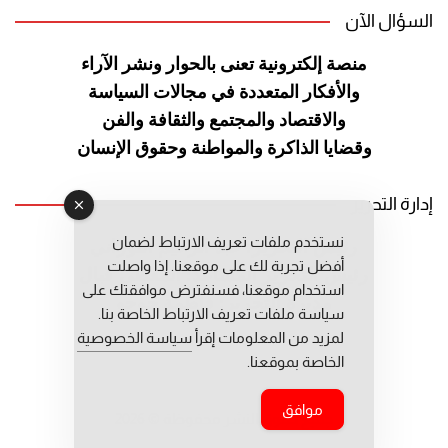
السؤال الآن
منصة إلكترونية تعنى بالحوار ونشر
الآراء
والأفكار المتعددة في مجالات
السياسة
والاقتصاد والمجتمع والثقافة
والفن
وقضايا الذاكرة والمواطنة
وحقوق الإنسان
إدارة التحرير
نستخدم ملفات تعريف الارتباط لضمان
رئيس التحرير: عبد الرحيم التوراني
أفضل تجربة لك على موقعنا. إذا واصلت
رئيس التحرير المساعد: المعطي قبال
استخدام موقعنا، فسنفترض موافقتك على
مديرة التحرير: فاطمة حوحو
سياسة ملفات تعريف الارتباط الخاصة بنا.
لمزيد من المعلومات إقرأ
سياسة الخصوصية
الخاصة بموقعنا.
موافق
جميع حقوق النشر محفوظة © 2026