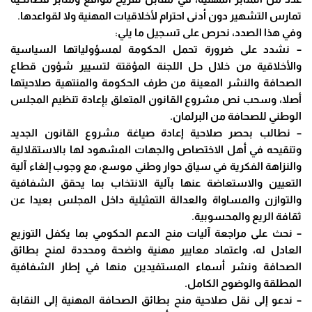
تمارس التشهير دون أدنى احترام لأخلاقيات المهنية ولا لقواعدها.
وفي هذا الصدد، نحرص على تسجيل ما يلي:
– نشدد على ضرورة تحمل الحكومة لمسؤولياتها السياسية
والأخلاقية من خلال حل اللجنة المؤقتة لتسيير شؤون قطاع
الصحافة والنشر المعينة من طرف الحكومة والمنتهية صلاحيتها
أصلا، وسحب نص مشروع القانون المتعلق بإعادة تنظيم المجلس
الوطني للصحافة من البرلمان.
– نطالب بحصر صلاحية إعادة صياغة مشروع القانون الجديد
وتنقيحه في أهل الاختصاص والجهات المشهود لها بالاستقلالية
والنزاهة الفكرية في سياق حوار وطني موسع، مع وجوب إلغاء آلية
التعيين والاستعاضة عنها بآلية الانتخاب بما يحقق الشفافية
والتوازن والمساواة والعدالة التمثيلية داخل المجلس بعيدا عن
ثقافة الريع والمحسوبية.
– نحث على مراجعة آليات منح الدعم الحكومي بما يكفل التوزيع
العادل له، واعتماد معايير مهنية واضحة ومحددة لمنح بطائق
الصحافة ونشر أسماء المستفيدين منها في إطار الشفافية
المطلقة والوضوح الكامل.
– ندعو إلى نقل صلاحية منح بطائق الصحافة المهنية إلى النقابة