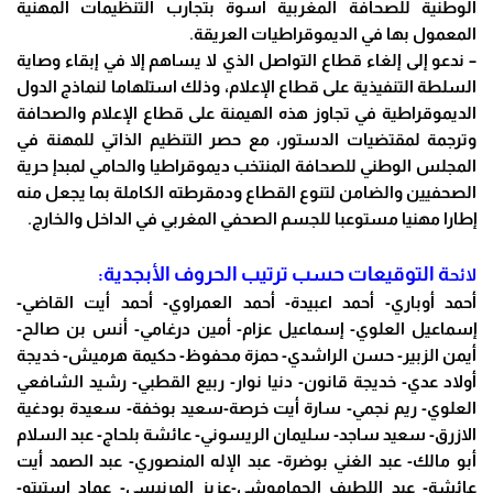
الوطنية للصحافة المغربية أسوة بتجارب التنظيمات المهنية
المعمول بها في الديموقراطيات العريقة.
– ندعو إلى إلغاء قطاع التواصل الذي لا يساهم إلا في إبقاء وصاية
السلطة التنفيذية على قطاع الإعلام، وذلك استلهاما لنماذج الدول
الديموقراطية في تجاوز هذه الهيمنة على قطاع الإعلام والصحافة
وترجمة لمقتضيات الدستور، مع حصر التنظيم الذاتي للمهنة في
المجلس الوطني للصحافة المنتخب ديموقراطيا والحامي لمبدإ حرية
الصحفيين والضامن لتنوع القطاع ودمقرطته الكاملة بما يجعل منه
إطارا مهنيا مستوعبا للجسم الصحفي المغربي في الداخل والخارج.
ة التوقيعات حسب ترتيب الحروف الأبجدية:
لائح
أحمد أوباري-
أحمد اعبيدة-
أحمد العمراوي-
أحمد أيت القاضي-
إسماعيل العلوي-
إسماعيل عزام-
أمين درغامي-
أنس بن صالح-
أيمن الزبير-
حسن الراشدي-
حمزة محفوظ-
حكيمة هرميش-
خديجة
أولاد عدي-
خديجة قانون-
دنيا نوار-
ربيع القطبي-
رشيد الشافعي
العلوي-
ريم نجمي-
سارة أيت خرصة-
سعيد بوخفة-
سعيدة بودغية
الازرق-
سعيد ساجد-
سليمان الريسوني-
عائشة بلحاج-
عبد السلام
أبو مالك-
عبد الغني بوضرة-
عبد الإله المنصوري-
عبد الصمد أيت
عائشة-
عبد اللطيف الحماموشي-
عزيز المرنيسي-
عماد استيتو-