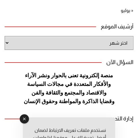
« يوليو
أرشيف الموقع
أرشيف
الموقع
السؤال الآن
منصة إلكترونية تعنى بالحوار ونشر
الآراء
والأفكار المتعددة في مجالات
السياسة
والاقتصاد والمجتمع والثقافة
والفن
وقضايا الذاكرة والمواطنة
وحقوق الإنسان
إدارة التحرير
نستخدم ملفات تعريف الارتباط لضمان
رئيس التحرير: عبد الرحيم التوراني
أفضل تجربة لك على موقعنا. إذا واصلت