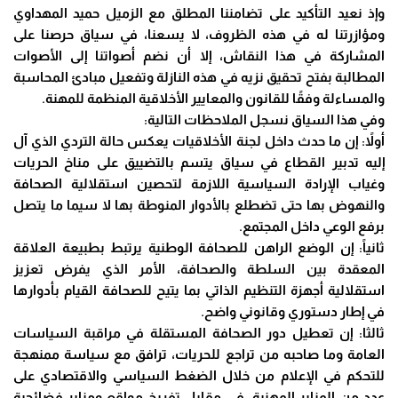
وإذ نعيد التأكيد على تضامننا المطلق مع الزميل حميد المهداوي
ومؤازرتنا له في هذه الظروف، لا يسعنا، في سياق حرصنا على
المشاركة في هذا النقاش، إلا أن نضم أصواتنا إلى الأصوات
المطالبة بفتح تحقيق نزيه في هذه النازلة وتفعيل مبادئ المحاسبة
والمساءلة وفقًا للقانون والمعايير الأخلاقية المنظمة للمهنة.
وفي هذا السياق نسجل الملاحظات التالية:
أولاً: إن ما حدث داخل لجنة الأخلاقيات يعكس حالة التردي الذي آل
إليه تدبير القطاع في سياق يتسم بالتضييق على مناخ الحريات
وغياب الإرادة السياسية اللازمة لتحصين استقلالية الصحافة
والنهوض بها حتى تضطلع بالأدوار المنوطة بها لا سيما ما يتصل
برفع الوعي داخل المجتمع.
ثانياً: إن الوضع الراهن للصحافة الوطنية يرتبط بطبيعة العلاقة
المعقدة بين السلطة والصحافة، الأمر الذي يفرض تعزيز
استقلالية أجهزة التنظيم الذاتي بما يتيح للصحافة القيام بأدوارها
في إطار دستوري وقانوني واضح.
ثالثا: إن تعطيل دور الصحافة المستقلة في مراقبة السياسات
العامة وما صاحبه من تراجع للحريات، ترافق مع سياسة ممنهجة
للتحكم في الإعلام من خلال الضغط السياسي والاقتصادي على
عدد من المنابر المهنية، في مقابل تفريخ مواقع ومنابر فضائحية