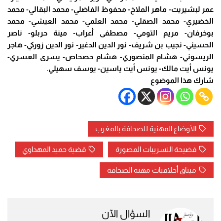
عمر لبشيريت-
ماهر الملاخ-
محفوظ الفاضلي-
محمد البقالي-
محمد
الخضيري-
محمد الصقلي-
محمد العلمي-
محمد العيشي-
محمد
بوخرفان-
مريم التومي-
مصطفى أعراب-
مينة حربلو-
ناصر
الحسيني-
نجيب بن شريف-
نور الدين الدغير-
نور الدين زوركي-
هاجر
الريسوني-
هشام المنصوري-
هشام حصحاص-
يسرى العسري-
يونس أيت مالك-
يونس أيت ياسين-
يوسف سهيلي.
شارك هذا الموضوع
الأوضاع المهنية للصحافة بالمغرب
فضيحة التسريبات المصورة
قضية حميد المهداوي
ميثاق أخلاقيات مهنة الصحافة
السؤال الآن