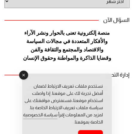
الموقع
السؤال الآن
منصة إلكترونية تعنى بالحوار ونشر
الآراء
والأفكار المتعددة في مجالات
السياسة
والاقتصاد والمجتمع والثقافة
والفن
وقضايا الذاكرة والمواطنة
وحقوق الإنسان
إدارة التحرير
نستخدم ملفات تعريف الارتباط لضمان
رئيس التحرير: عبد الرحيم التوراني
أفضل تجربة لك على موقعنا. إذا واصلت
رئيس التحرير المساعد: المعطي قبال
استخدام موقعنا، فسنفترض موافقتك على
مديرة التحرير: فاطمة حوحو
سياسة ملفات تعريف الارتباط الخاصة بنا.
لمزيد من المعلومات إقرأ
سياسة الخصوصية
الخاصة بموقعنا.