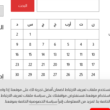
البحث
أر
الم
ن
ث
أرب
خ
ج
س
د
ال
2
1
9
8
7
6
5
4
3
16
15
14
13
12
11
10
23
22
21
20
19
18
17
30
29
28
27
26
25
24
إد
31
ستخدم ملفات تعريف الارتباط لضمان أفضل تجربة لك على موقعنا. إذا وا
أغسطس 2026
ستخدام موقعنا، فسنفترض موافقتك على سياسة ملفات تعريف الارتباط
لخاصة بنا. لمزيد من المعلومات إقرأ
سياسة الخصوصية
الخاصة بموقعنا.
« يوليو