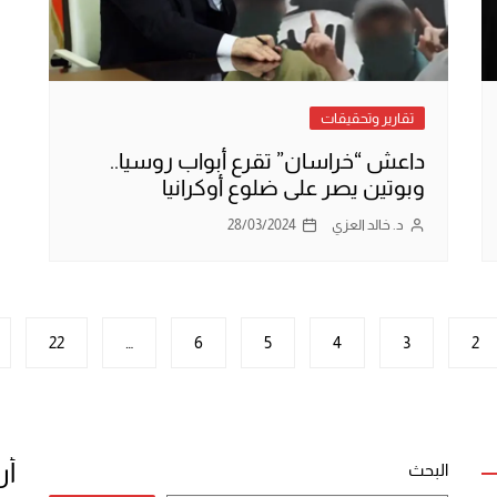
تقارير وتحقيقات
داعش “خراسان” تقرع أبواب روسيا..
وبوتين يصر على ضلوع أوكرانيا
د. خالد العزي
28/03/2024
22
…
6
5
4
3
2
أر
البحث