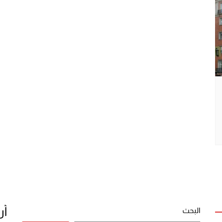
أر
البحث