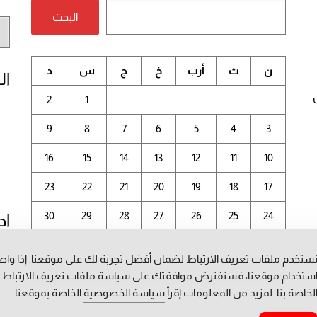
البحث
أر
الم
ن
ث
أرب
خ
ج
س
د
ال
2
1
9
8
7
6
5
4
3
16
15
14
13
12
11
10
23
22
21
20
19
18
17
30
29
28
27
26
25
24
إد
31
ستخدم ملفات تعريف الارتباط لضمان أفضل تجربة لك على موقعنا. إذا وا
أغسطس 2026
ستخدام موقعنا، فسنفترض موافقتك على سياسة ملفات تعريف الارتباط
لخاصة بنا. لمزيد من المعلومات إقرأ
سياسة الخصوصية
الخاصة بموقعنا.
« يوليو