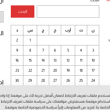
أر
البحث
أر
الم
ن
ث
أرب
خ
ج
س
د
ال
2
1
9
8
7
6
5
4
3
16
15
14
13
12
11
10
23
22
21
20
19
18
17
30
29
28
27
26
25
24
إد
31
ستخدم ملفات تعريف الارتباط لضمان أفضل تجربة لك على موقعنا. إذا وا
أغسطس 2026
ستخدام موقعنا، فسنفترض موافقتك على سياسة ملفات تعريف الارتباط
لخاصة بنا. لمزيد من المعلومات إقرأ
سياسة الخصوصية
الخاصة بموقعنا.