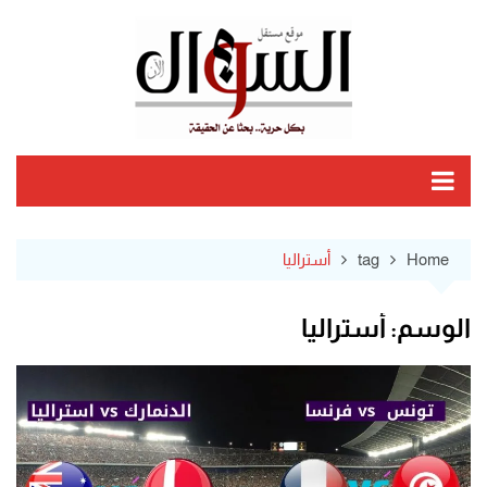
Ski
t
conten
Home
tag
أستراليا
الوسم:
أستراليا