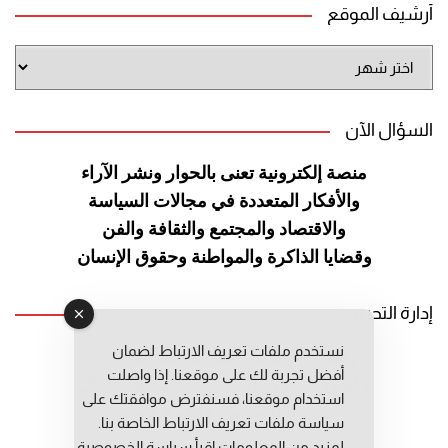
أرشيف الموقع
أرشيف
الموقع
السؤال الآن
منصة إلكترونية تعنى بالحوار ونشر
الآراء
والأفكار المتعددة في مجالات
السياسة
والاقتصاد والمجتمع والثقافة
والفن
وقضايا الذاكرة والمواطنة
وحقوق الإنسان
إدارة التحرير
نستخدم ملفات تعريف الارتباط لضمان
رئيس التحرير: عبد الرحيم التوراني
أفضل تجربة لك على موقعنا. إذا واصلت
رئيس التحرير المساعد: المعطي قبال
استخدام موقعنا، فسنفترض موافقتك على
مديرة التحرير: فاطمة حوحو
سياسة ملفات تعريف الارتباط الخاصة بنا.
لمزيد من المعلومات إقرأ
سياسة الخصوصية