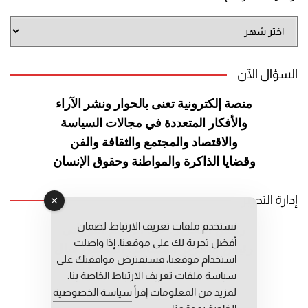
أرشيف
الموقع
السؤال الآن
منصة إلكترونية تعنى بالحوار ونشر
الآراء
والأفكار المتعددة في مجالات
السياسة
والاقتصاد والمجتمع والثقافة
والفن
وقضايا الذاكرة والمواطنة
وحقوق الإنسان
إدارة التحرير
نستخدم ملفات تعريف الارتباط لضمان
رئيس التحرير: عبد الرحيم التوراني
أفضل تجربة لك على موقعنا. إذا واصلت
رئيس التحرير المساعد: المعطي قبال
استخدام موقعنا، فسنفترض موافقتك على
مديرة التحرير: فاطمة حوحو
سياسة ملفات تعريف الارتباط الخاصة بنا.
لمزيد من المعلومات إقرأ
سياسة الخصوصية