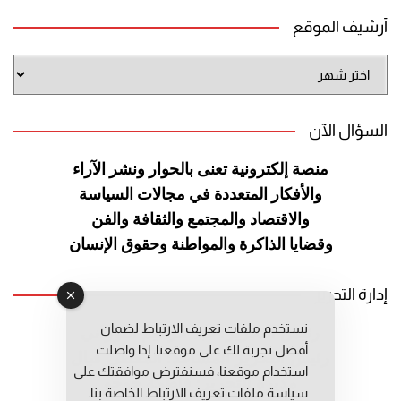
أرشيف الموقع
أرشيف
الموقع
السؤال الآن
منصة إلكترونية تعنى بالحوار ونشر
الآراء
والأفكار المتعددة في مجالات
السياسة
والاقتصاد والمجتمع والثقافة
والفن
وقضايا الذاكرة والمواطنة
وحقوق الإنسان
إدارة التحرير
نستخدم ملفات تعريف الارتباط لضمان
رئيس التحرير: عبد الرحيم التوراني
أفضل تجربة لك على موقعنا. إذا واصلت
رئيس التحرير المساعد: المعطي قبال
استخدام موقعنا، فسنفترض موافقتك على
مديرة التحرير: فاطمة حوحو
سياسة ملفات تعريف الارتباط الخاصة بنا.