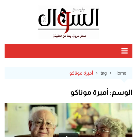
Ski
t
conten
Home
tag
أميرة موناكو
الوسم:
أميرة موناكو