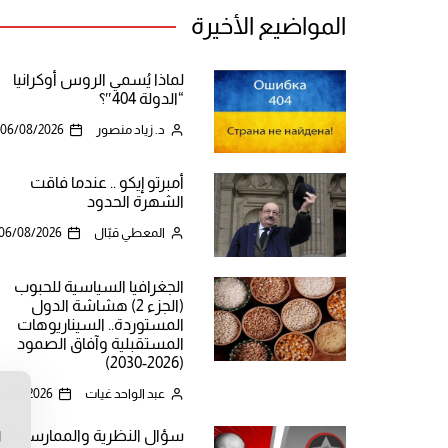
المواضيع الأخيرة
لماذا يُسمي الروس أوكرانيا
“الدولة 404″؟
د. زياد منصور
06/08/2026
أمبرتو إيكو .. عندما فاقت
الشهرة الحدود
المعطي قبّال
06/08/2026
الجغرافيا السياسية للحبوب
(الجزء 2) هشاشة الدول
المستوردة.. السيناريوهات
المستقبلية وآفاق الصمود
(2026-2030)
عبد الواحد غيات
5/08/2026
ن
سؤال النظرية والممارسة أما
ا