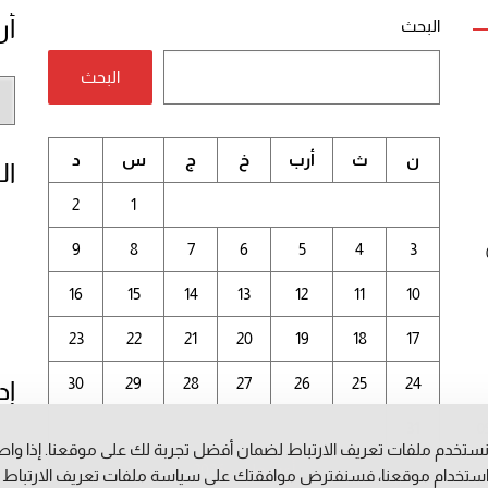
أر
البحث
البحث
أر
الم
ن
ث
أرب
خ
ج
س
د
ال
2
1
9
8
7
6
5
4
3
16
15
14
13
12
11
10
23
22
21
20
19
18
17
30
29
28
27
26
25
24
إد
31
0
ستخدم ملفات تعريف الارتباط لضمان أفضل تجربة لك على موقعنا. إذا وا
أغسطس 2026
م
ستخدام موقعنا، فسنفترض موافقتك على سياسة ملفات تعريف الارتباط