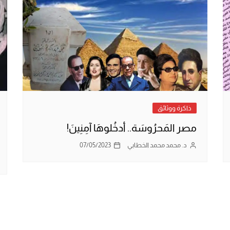
ذاكرة ووثائق
مصر المَحرُوسَة.. أدخُلوهَا آمِنِينَ!
د. محمد محمد الخطابي
07/05/2023