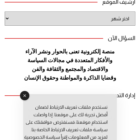
أرشيف الموقع
أرشيف
الموقع
السؤال الآن
منصة إلكترونية تعنى بالحوار ونشر
الآراء
والأفكار المتعددة في مجالات
السياسة
والاقتصاد والمجتمع والثقافة
والفن
وقضايا الذاكرة والمواطنة
وحقوق الإنسان
إدارة التحرير
نستخدم ملفات تعريف الارتباط لضمان
رئيس التحرير: عبد الرحيم التوراني
أفضل تجربة لك على موقعنا. إذا واصلت
رئيس التحرير المساعد: المعطي قبال
استخدام موقعنا، فسنفترض موافقتك على
مديرة التحرير: فاطمة حوحو
سياسة ملفات تعريف الارتباط الخاصة بنا.
لمزيد من المعلومات إقرأ
سياسة الخصوصية