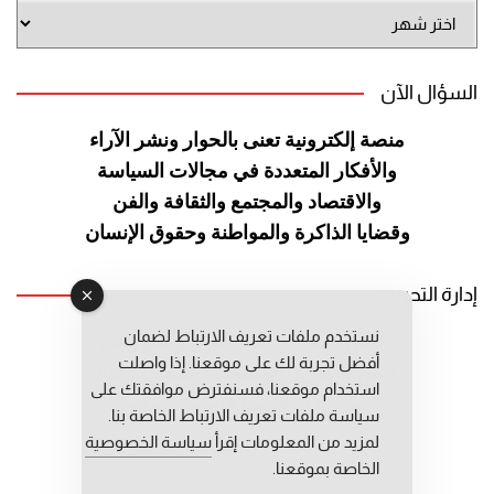
أرشيف
الموقع
السؤال الآن
منصة إلكترونية تعنى بالحوار ونشر
الآراء
والأفكار المتعددة في مجالات
السياسة
والاقتصاد والمجتمع والثقافة
والفن
وقضايا الذاكرة والمواطنة
وحقوق الإنسان
إدارة التحرير
نستخدم ملفات تعريف الارتباط لضمان
رئيس التحرير: عبد الرحيم التوراني
أفضل تجربة لك على موقعنا. إذا واصلت
رئيس التحرير المساعد: المعطي قبال
استخدام موقعنا، فسنفترض موافقتك على
مديرة التحرير: فاطمة حوحو
سياسة ملفات تعريف الارتباط الخاصة بنا.
لمزيد من المعلومات إقرأ
سياسة الخصوصية
الخاصة بموقعنا.