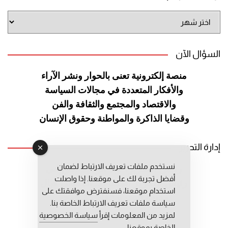
أرشيف
الموقع
السؤال الآن
منصة إلكترونية تعنى بالحوار ونشر
الآراء
والأفكار المتعددة في مجالات
السياسة
والاقتصاد والمجتمع والثقافة
والفن
وقضايا الذاكرة والمواطنة
وحقوق الإنسان
إدارة التحرير
نستخدم ملفات تعريف الارتباط لضمان
رئيس التحرير: عبد الرحيم التوراني
أفضل تجربة لك على موقعنا. إذا واصلت
رئيس التحرير المساعد: المعطي قبال
استخدام موقعنا، فسنفترض موافقتك على
مديرة التحرير: فاطمة حوحو
سياسة ملفات تعريف الارتباط الخاصة بنا.
لمزيد من المعلومات إقرأ
سياسة الخصوصية
الخاصة بموقعنا.