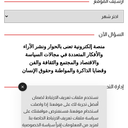
أرشيف الموقع
أرشيف
الموقع
السؤال الآن
منصة إلكترونية تعنى بالحوار ونشر
الآراء
والأفكار المتعددة في مجالات
السياسة
والاقتصاد والمجتمع والثقافة
والفن
وقضايا الذاكرة والمواطنة
وحقوق الإنسان
إدارة التحرير
نستخدم ملفات تعريف الارتباط لضمان
رئيس التحرير: عبد الرحيم التوراني
أفضل تجربة لك على موقعنا. إذا واصلت
رئيس التحرير المساعد: المعطي قبال
استخدام موقعنا، فسنفترض موافقتك على
مديرة التحرير: فاطمة حوحو
سياسة ملفات تعريف الارتباط الخاصة بنا.
لمزيد من المعلومات إقرأ
سياسة الخصوصية