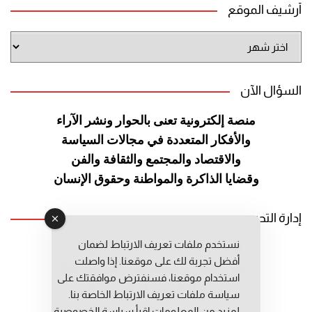
أرشيف الموقع
أرشيف
الموقع
السؤال الآن
منصة إلكترونية تعنى بالحوار ونشر
الآراء
والأفكار المتعددة في مجالات
السياسة
والاقتصاد والمجتمع والثقافة
والفن
وقضايا الذاكرة والمواطنة
وحقوق الإنسان
إدارة التحرير
نستخدم ملفات تعريف الارتباط لضمان
رئيس التحرير: عبد الرحيم التوراني
أفضل تجربة لك على موقعنا. إذا واصلت
رئيس التحرير المساعد: المعطي قبال
استخدام موقعنا، فسنفترض موافقتك على
مديرة التحرير: فاطمة حوحو
سياسة ملفات تعريف الارتباط الخاصة بنا.
لمزيد من المعلومات إقرأ
سياسة الخصوصية